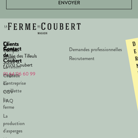
ENVOYER
La
Clients
D
Contact
Ferme
Demandes professionnelles
Compte
e
de
1 Allée des Tilleuls
clients
Recrutement
Coubert
77170 Coubert
Livraison
Le
01 64 06 60 99
magasin
Cadeaux
d’entreprise
La
cueillette
CGV
La
FAQ
ferme
La
production
d'asperges