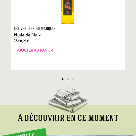
Les Vergers du Marquis
Fo
Huile de Noix
Fo
25cl
70
11,75
€
AJOUTER AU PANIER
A découvrir en ce moment