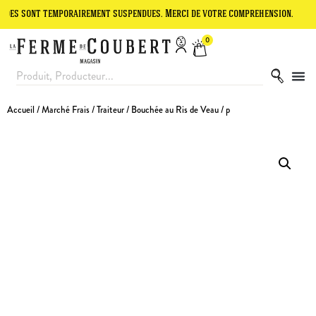
t temporairement suspendues. Merci de votre compréhension.
Le site
0
Accueil
/
Marché Frais
/
Traiteur
/ Bouchée au Ris de Veau / p