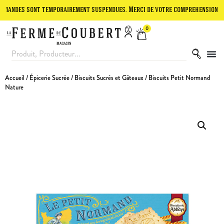
s sont temporairement suspendues. Merci de votre compréhension.
Le 
0
Accueil
/
Épicerie Sucrée
/
Biscuits Sucrés et Gâteaux
/ Biscuits Petit Normand
Nature