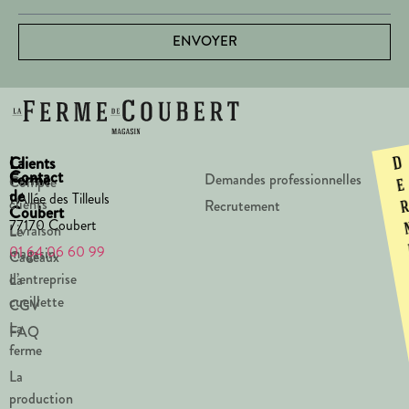
ENVOYER
La
Clients
D
Contact
Ferme
Demandes professionnelles
Compte
e
de
1 Allée des Tilleuls
clients
Recrutement
Coubert
77170 Coubert
Livraison
Le
01 64 06 60 99
magasin
Cadeaux
d’entreprise
La
cueillette
CGV
La
FAQ
ferme
La
production