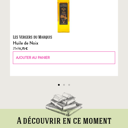
Les Vergers du Marquis
Fo
Huile de Noix
Fo
25cl
70
11,75
€
AJOUTER AU PANIER
A découvrir en ce moment