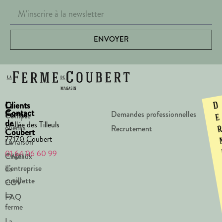
ENVOYER
La
Clients
D
Contact
Ferme
Demandes professionnelles
Compte
e
de
1 Allée des Tilleuls
clients
Recrutement
Coubert
77170 Coubert
Livraison
Le
01 64 06 60 99
magasin
Cadeaux
d’entreprise
La
cueillette
CGV
La
FAQ
ferme
La