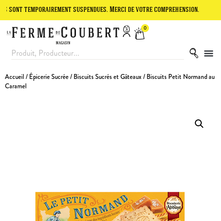
t temporairement suspendues. Merci de votre compréhension.
Le site
0
Accueil
/
Épicerie Sucrée
/
Biscuits Sucrés et Gâteaux
/ Biscuits Petit Normand au
Caramel