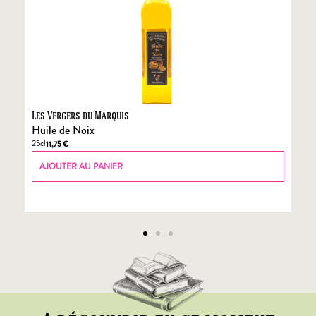
Les Vergers du Marquis
Fo
Huile de Noix
Fo
25cl
70
11,75
€
AJOUTER AU PANIER