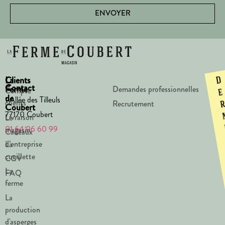
ENVOYER
La
Clients
D
Contact
Ferme
Demandes professionnelles
Compte
e
de
1 Allée des Tilleuls
clients
Recrutement
Coubert
77170 Coubert
Livraison
Le
01 64 06 60 99
magasin
Cadeaux
d’entreprise
La
cueillette
CGV
La
FAQ
ferme
La
production
d'asperges