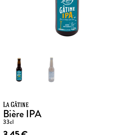
La Gâtine
Bière IPA
33cl
3,45
€