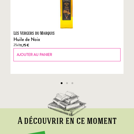
Les Vergers du Marquis
Fo
Huile de Noix
Fo
25cl
70
11,75
€
AJOUTER AU PANIER
A découvrir en ce moment