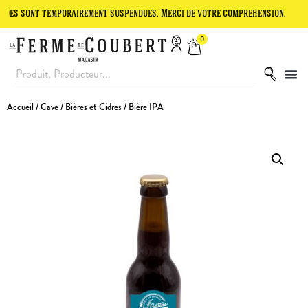
t temporairement suspendues. Merci de votre compréhension.
Le site
0
Accueil
/
Cave
/
Bières et Cidres
/ Bière IPA