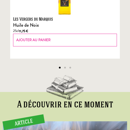
Les Vergers du Marquis
Fo
Huile de Noix
Fo
25cl
70
11,75
€
AJOUTER AU PANIER
A découvrir en ce moment
ARTICLE