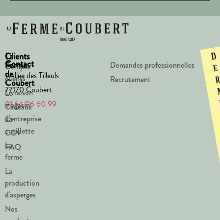
La
Clients
D
Contact
Ferme
Demandes professionnelles
Compte
e
de
1 Allée des Tilleuls
clients
Recrutement
Coubert
77170 Coubert
Livraison
Le
01 64 06 60 99
magasin
Cadeaux
d’entreprise
La
cueillette
CGV
La
FAQ
ferme
La
production
d'asperges
Nos