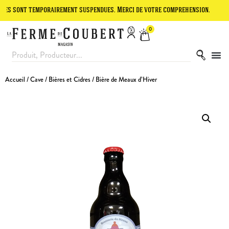
t temporairement suspendues. Merci de votre compréhension.
Le site
0
Accueil
/
Cave
/
Bières et Cidres
/ Bière de Meaux d’Hiver