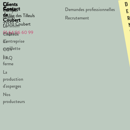
La
Clients
D
Contact
Ferme
Demandes professionnelles
Compte
e
de
1 Allée des Tilleuls
clients
Recrutement
Coubert
77170 Coubert
Livraison
Le
01 64 06 60 99
magasin
Cadeaux
d’entreprise
La
cueillette
CGV
La
FAQ
ferme
La
production
d'asperges
Nos
producteurs