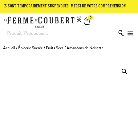
t temporairement suspendues. Merci de votre compréhension.
Le site
0
Accueil
/
Épicerie Sucrée
/
Fruits Secs
/ Amandons de Noisette