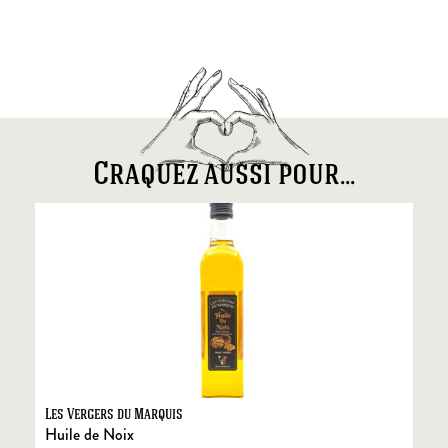
Craquez aussi pour...
Les Vergers du Marquis
Fo
Huile de Noix
Fo