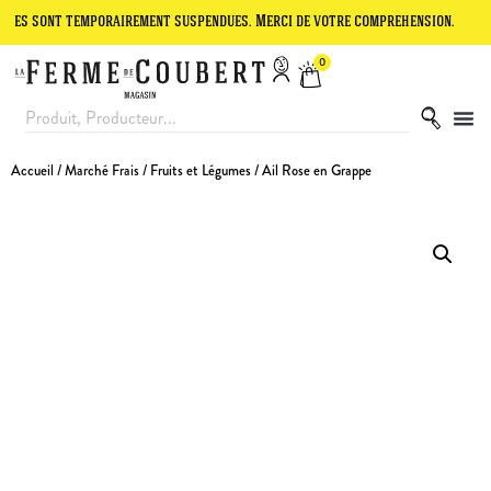
nt temporairement suspendues. Merci de votre compréhension.
Le sit
0
Accueil
/
Marché Frais
/
Fruits et Légumes
/ Ail Rose en Grappe