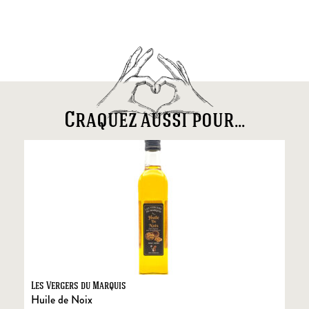
Craquez aussi pour...
Les Vergers du Marquis
Fo
Huile de Noix
Fo