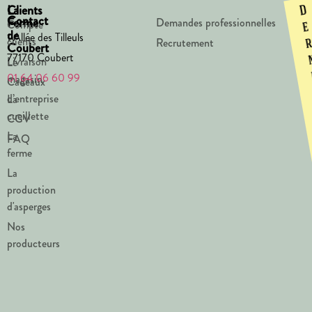
La
Clients
D
Contact
Ferme
Demandes professionnelles
Compte
e
de
1 Allée des Tilleuls
clients
Recrutement
Coubert
77170 Coubert
Livraison
Le
01 64 06 60 99
magasin
Cadeaux
d’entreprise
La
cueillette
CGV
La
FAQ
ferme
La
production
d'asperges
Nos
producteurs