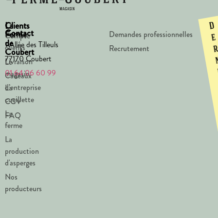
La
Clients
D
Contact
Ferme
Demandes professionnelles
Compte
e
de
1 Allée des Tilleuls
clients
Recrutement
Coubert
77170 Coubert
Livraison
Le
01 64 06 60 99
magasin
Cadeaux
d’entreprise
La
cueillette
CGV
La
FAQ
ferme
La
production
d'asperges
Nos
producteurs