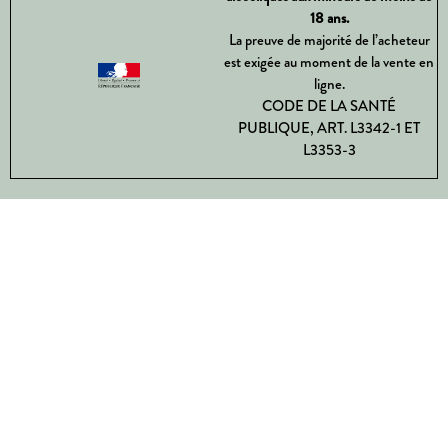
18 ans.
La preuve de majorité de l’acheteur
est exigée au moment de la vente en
ligne.
CODE DE LA SANTÉ
PUBLIQUE, ART. L3342-1 ET
L3353-3