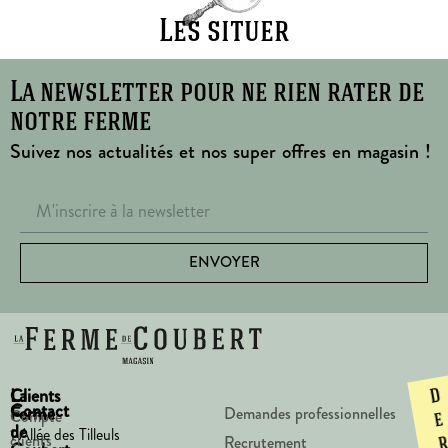
Les situer
La newsletter pour ne rien rater de
notre ferme
Suivez nos actualités et nos super offres en magasin !
ENVOYER
La
Clients
D
Contact
Ferme
Demandes professionnelles
Compte
e
de
1 Allée des Tilleuls
clients
Recrutement