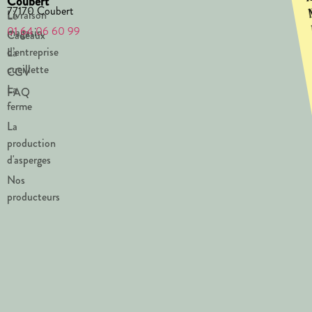
Coubert
77170 Coubert
Livraison
Le
01 64 06 60 99
magasin
Cadeaux
d’entreprise
La
cueillette
CGV
La
FAQ
ferme
La
production
d'asperges
Nos
producteurs