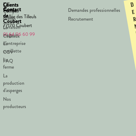
La
Clients
D
Contact
Ferme
Demandes professionnelles
Compte
e
de
1 Allée des Tilleuls
clients
Recrutement
Coubert
77170 Coubert
Livraison
Le
01 64 06 60 99
magasin
Cadeaux
d’entreprise
La
cueillette
CGV
La
FAQ
ferme
La
production
d'asperges
Nos
producteurs