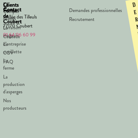
La
Clients
D
Contact
Ferme
Demandes professionnelles
Compte
e
de
1 Allée des Tilleuls
clients
Recrutement
Coubert
77170 Coubert
Livraison
Le
01 64 06 60 99
magasin
Cadeaux
d’entreprise
La
cueillette
CGV
La
FAQ
ferme
La
production
d'asperges
Nos
producteurs