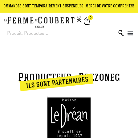
ommandes sont temporairement suspendues. Merci de votre compréhension.
0
Producteur : Brezoneg
ils sont partenaires