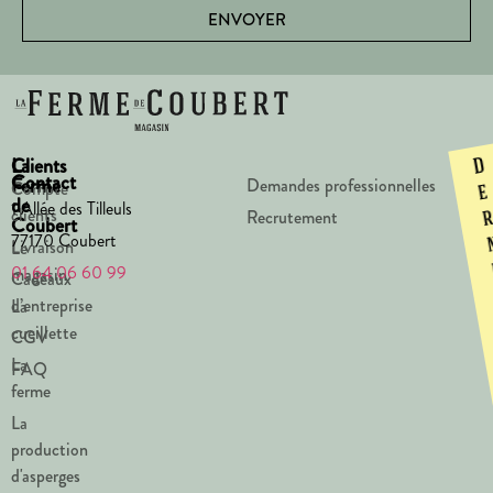
ENVOYER
La
Clients
D
Contact
Ferme
Demandes professionnelles
Compte
e
de
1 Allée des Tilleuls
clients
Recrutement
Coubert
77170 Coubert
Livraison
Le
01 64 06 60 99
magasin
Cadeaux
d’entreprise
La
cueillette
CGV
La
FAQ
ferme
La
production
d'asperges