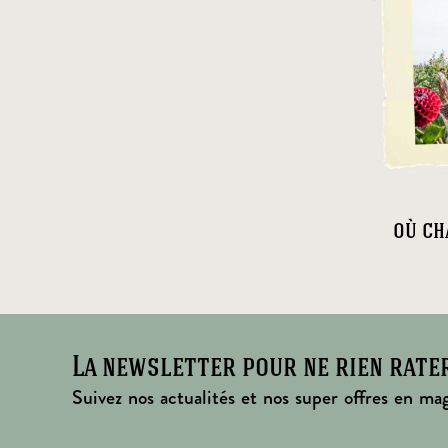
où ch
La newsletter pour ne rien rate
Suivez nos actualités et nos super offres en mag