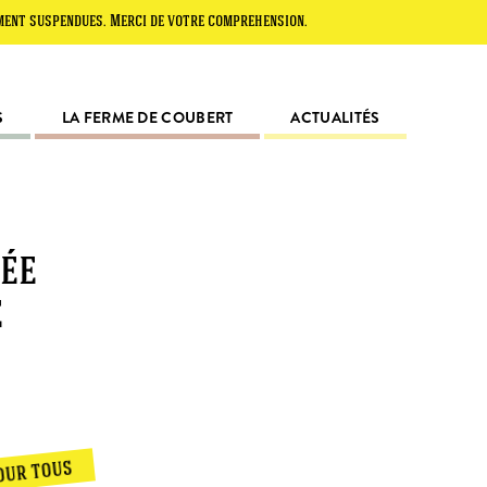
s. Merci de votre compréhension.
S
LA FERME DE COUBERT
ACTUALITÉS
sée
e
our tous