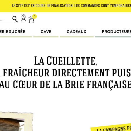
 est en cours de finalisation. Les commandes sont temporairement suspendue
0
ERIE SUCRÉE
CAVE
CADEAUX
PRODUCTEUR
La Cueillette,
 fraîcheur directement pui
au cœur de la Brie français
La campagne p