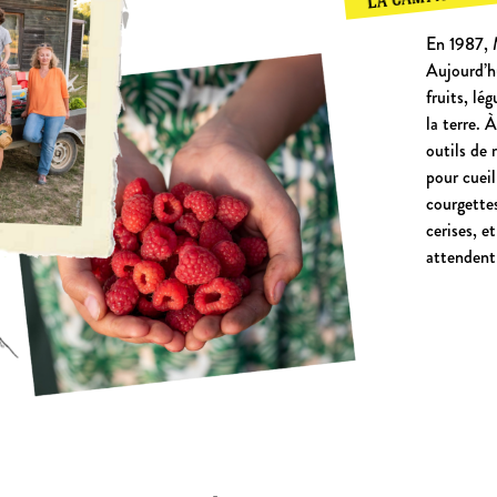
En 1987, M
Aujourd’hu
fruits, lé
la terre. 
outils de 
pour cueil
courgettes
cerises, e
attendent