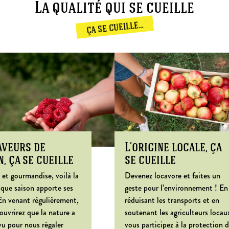
La qualité qui se cueille
ça se cueille...
aveurs de
L’origine locale, ça
n, ça se cueille
se cueille
 et gourmandise, voilà la
Devenez locavore et faites un
aque saison apporte ses
geste pour l’environnement ! En
 En venant régulièrement,
réduisant les transports et en
ouvrirez que la nature a
soutenant les agriculteurs locau
vu pour nous régaler
vous participez à la protection 