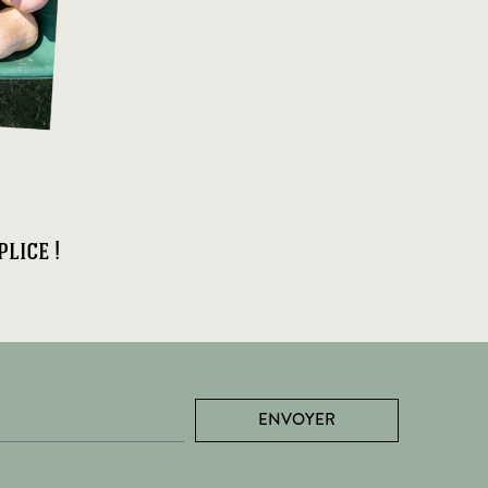
lice !
ENVOYER