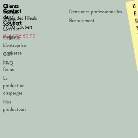
La
Clients
D
Contact
Ferme
Demandes professionnelles
Compte
e
de
1 Allée des Tilleuls
clients
Recrutement
Coubert
77170 Coubert
Livraison
Le
01 64 06 60 99
magasin
Cadeaux
d’entreprise
La
cueillette
CGV
La
FAQ
ferme
La
production
d'asperges
Nos
producteurs