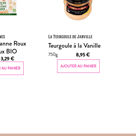
nes
La Teurgoule de Janville
Canne Roux
Teurgoule à la Vanille
ux BIO
750g
8,95
€
3,29
€
AJOUTER AU PANIER
 AU PANIER