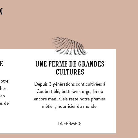
n
e
Une ferme de grandes
cultures
notre
Depuis 3 générations sont cultivées à
hes,
Coubert blé, betterave, orge, lin ou
ien
encore maïs. Cela reste notre premier
es de
métier ; nourricier du monde.
LA FERME