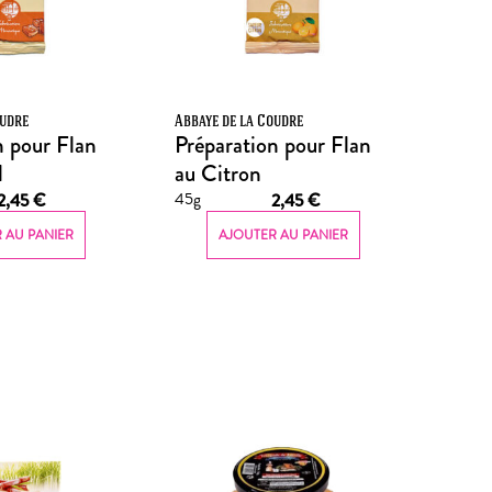
oudre
Abbaye de la Coudre
n pour Flan
Préparation pour Flan
l
au Citron
45g
2,45
€
2,45
€
 AU PANIER
AJOUTER AU PANIER