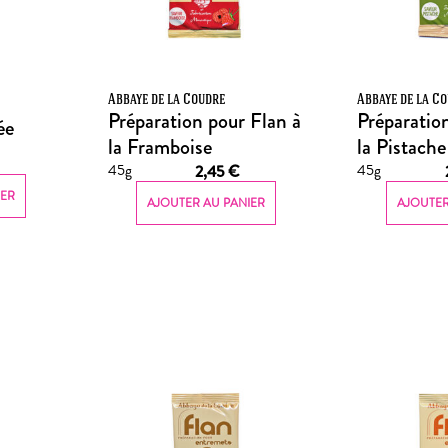
Abbaye de la Coudre
Abbaye de la C
Préparation pour Flan à
Préparatio
ée
la Framboise
la Pistache
45g
45g
2,45
€
IER
AJOUTER AU PANIER
AJOUTER