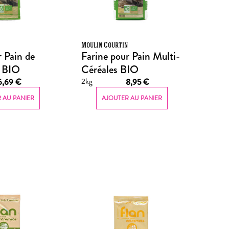
n
Moulin Courtin
r Pain de
Farine pour Pain Multi-
 BIO
Céréales BIO
2kg
6,69
€
8,95
€
 AU PANIER
AJOUTER AU PANIER