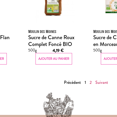
Moulin des Moines
Moulin des Moi
 Flan
Sucre de Canne Roux
Sucre de 
Complet Foncé BIO
en Morcea
500g
500g
4,19
€
IER
AJOUTER AU PANIER
AJOUTER
Précédent
1
2
Suivant