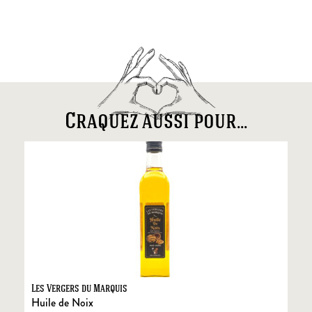
Craquez aussi pour...
Les Vergers du Marquis
Fo
Huile de Noix
Fo