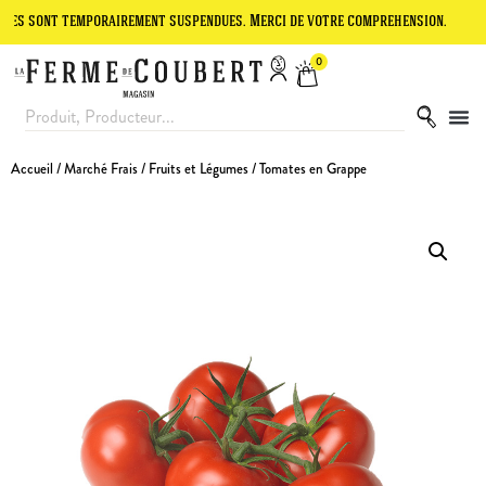
t temporairement suspendues. Merci de votre compréhension.
Le site
0
Accueil
/
Marché Frais
/
Fruits et Légumes
/ Tomates en Grappe