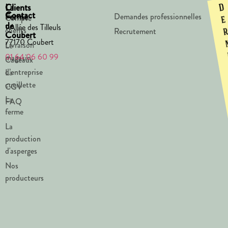
La
Clients
D
Contact
Ferme
Demandes professionnelles
Compte
e
de
1 Allée des Tilleuls
clients
Recrutement
Coubert
77170 Coubert
Livraison
Le
01 64 06 60 99
magasin
Cadeaux
d’entreprise
La
cueillette
CGV
La
FAQ
ferme
La
production
d'asperges
Nos
producteurs