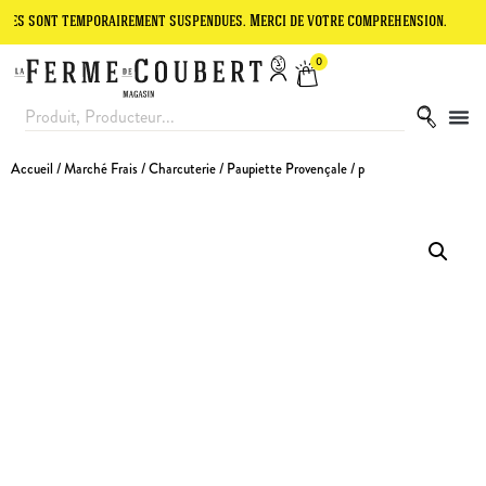
t temporairement suspendues. Merci de votre compréhension.
Le site
0
Accueil
/
Marché Frais
/
Charcuterie
/ Paupiette Provençale / p