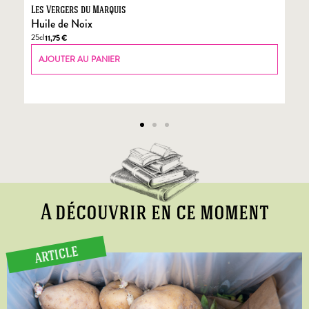
Les Vergers du Marquis
Fo
Huile de Noix
Fo
25cl
70
11,75
€
AJOUTER AU PANIER
A découvrir en ce moment
ARTICLE