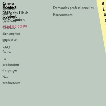
La
Clients
D
Contact
Ferme
Demandes professionnelles
Compte
e
de
1 Allée des Tilleuls
clients
Recrutement
Coubert
77170 Coubert
Livraison
Le
01 64 06 60 99
magasin
Cadeaux
d’entreprise
La
cueillette
CGV
La
FAQ
ferme
La
production
d'asperges
Nos
producteurs