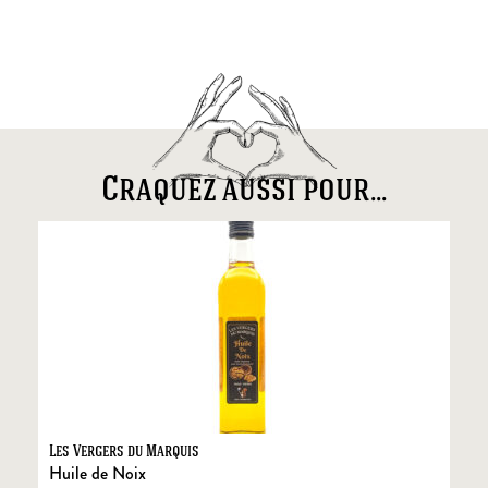
Craquez aussi pour...
Les Vergers du Marquis
Fo
Huile de Noix
Fo