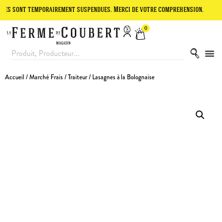
t temporairement suspendues. Merci de votre compréhension.
Le site
0
Accueil
/
Marché Frais
/
Traiteur
/ Lasagnes à la Bolognaise